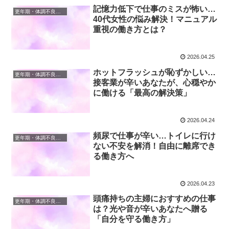
記憶力低下で仕事のミスが怖い…
更年期・体調不良と仕事の両立
40代女性の悩み解決！マニュアル
重視の働き方とは？
2026.04.25
ホットフラッシュが恥ずかしい…
更年期・体調不良と仕事の両立
接客業が辛いあなたが、心穏やか
に働ける「最高の解決策」
2026.04.24
頻尿で仕事が辛い…トイレに行け
更年期・体調不良と仕事の両立
ない不安を解消！自由に離席でき
る働き方へ
2026.04.23
頭痛持ちの主婦におすすめの仕事
更年期・体調不良と仕事の両立
は？光や音が辛いあなたへ贈る
「自分を守る働き方」