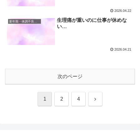
2026.04.22
生理痛が重いのに仕事が休めな
更年期・体調不良と仕事の両立
い…
2026.04.21
次のページ
次
1
2
4
へ