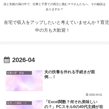
涙と失敗の渦の中で、仕事と子育ての両立に挑むママさんたちへ、その秘訣は
ありますか？
在宅で収入をアップしたいと考えていませんか？育児
中の方も大歓迎！
2026-04
夫の扶養を外れる手続きが面
扶養の壁・税金・手取りの計算地獄
倒…！
2026.04.01
「Excel関数？何それ美味しい
在宅への挑戦（スキル0でも家のPCで稼ぐ）
の？」PCスキル0の40代主婦が在