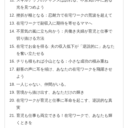
スキルアップのチャンスは訪れる、不景気の中にある
光を見つめよう
挫折が糧となる：忍耐力で在宅ワークの荒波を超えて
在宅ワークで副収入に期待を寄せるママへ
不景気の嵐に立ち向かう：共働き夫婦が育児と仕事で
切り抜ける方法
在宅でお金を得る: 夫の収入低下が「逆説的に」あなた
を奮い立たせる
チリも積もれば小山となる：小さな成功の積み重ね
顧客の声に耳を傾け、あなたの在宅ワークを飛躍させ
よう
一人じゃない、仲間がいる。
苦境から抜け出す、あなただけの輝き
在宅ワークが育児と仕事に革命を起こす、逆説的な真
実
育児も仕事も両立できる！在宅ワークで、あなたも輝
くときを