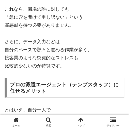
これなら、職場の誰に対しても
「急に穴を開けて申し訳ない」という
罪悪感を持つ必要がありません。
さらに、データ入力などは
自分のペースで黙々と進める作業が多く、
接客業のような突発的なストレスも
比較的少ないのが特徴です。
プロの派遣エージェント（テンプスタッフ）に
任せるメリット
とはいえ、自分一人で
「妊娠していても雇ってくれる短期の仕事」
を片っ端から電話して探すのは、
ホーム
検索
トップ
サイドバー