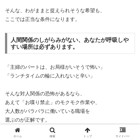
そんな、わがままと捉えられそうな希望も、
ここでは正当な条件になります。
人間関係のしがらみがない、あなたが呼吸しや
すい場所は必ずあります。
「主婦のパートは、お局様がいそうで怖い」
「ランチタイムの輪に入れないと辛い」
そんな対人関係の恐怖があるなら、
あえて「お喋り禁止」のモクモク作業や、
大人数がバラバラに働いている職場を
選ぶのが正解です。
ホーム
検索
トップ
サイドバー
「仕事さえ終われば、即帰宅」