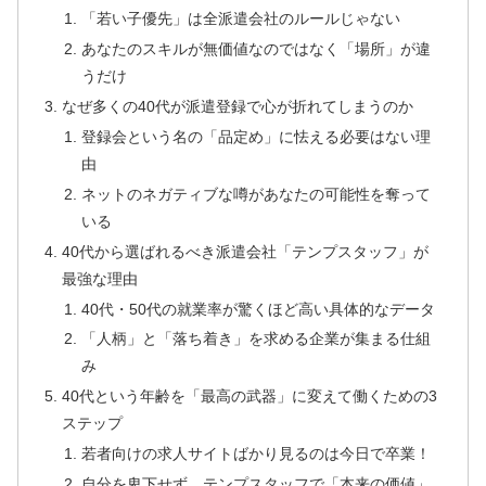
「若い子優先」は全派遣会社のルールじゃない
あなたのスキルが無価値なのではなく「場所」が違
うだけ
なぜ多くの40代が派遣登録で心が折れてしまうのか
登録会という名の「品定め」に怯える必要はない理
由
ネットのネガティブな噂があなたの可能性を奪って
いる
40代から選ばれるべき派遣会社「テンプスタッフ」が
最強な理由
40代・50代の就業率が驚くほど高い具体的なデータ
「人柄」と「落ち着き」を求める企業が集まる仕組
み
40代という年齢を「最高の武器」に変えて働くための3
ステップ
若者向けの求人サイトばかり見るのは今日で卒業！
自分を卑下せず、テンプスタッフで「本来の価値」