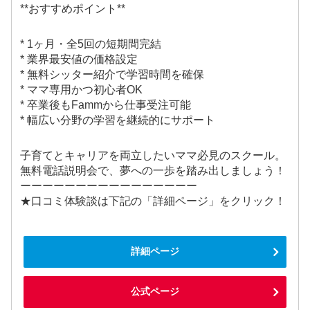
**おすすめポイント**
* 1ヶ月・全5回の短期間完結
* 業界最安値の価格設定
* 無料シッター紹介で学習時間を確保
* ママ専用かつ初心者OK
* 卒業後もFammから仕事受注可能
* 幅広い分野の学習を継続的にサポート
子育てとキャリアを両立したいママ必見のスクール。
無料電話説明会で、夢への一歩を踏み出しましょう！
ーーーーーーーーーーーーーーーー
★口コミ体験談は下記の「詳細ページ」をクリック！
詳細ページ
公式ページ